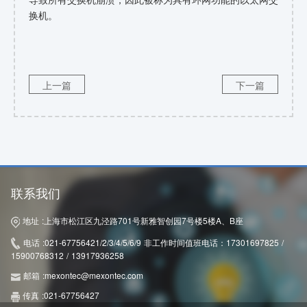
导致所有交换机崩溃，因此被称为具有环网功能的以太网交
换机。
上一篇
下一篇
联系我们
地址 :
上海市松江区九泾路701号新雅智创园7号楼5楼A、B座
电话 :
021-67756421/2/3/4/5/6/9 非工作时间值班电话：17301697825 /
15900768312 / 13917936258
邮箱 :
mexontec@mexontec.com
传真 :
021-67756427