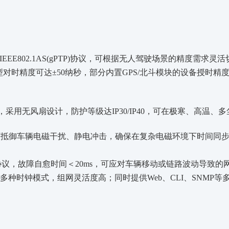
PTP)与IEEE802.1AS(gPTP)协议，可根据无人驾驶场景的精
型对时精度可达
±50纳秒，部分内置GPS/北斗模块的设备授时
工作，采用无风扇设计，防护等级达IP30/IP40，可在极寒、高
，可抵御车辆电磁干扰、静电冲击，确保在复杂电磁环境下时间同
环网协议，故障自愈时间＜20ms，可应对车辆移动或链路波动导致
等多种时钟模式，组网灵活度高；同时提供Web、CLI、SNMP