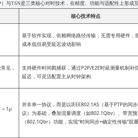
8（PTP）与TSN是三类核心对时技术，在精度、功能与适配性上形成
核心技术特点
基于软件实现，依赖网络路径传输，无需专用硬件，
）
成本低但易受延迟波动影响
级常见，
支持硬件时间戳捕获，通过
P2P/E2E时延测量机制补
延迟，可灵活配置主从时钟架构
并非单一协议，而是以
IEEE802.1AS（基于PTP的同
常＜
1μ
议）为基础，叠加流量调度（如802.1Qbv）、带宽
（802.1Qbr）功能，实现“时间同步+确定性传输”双