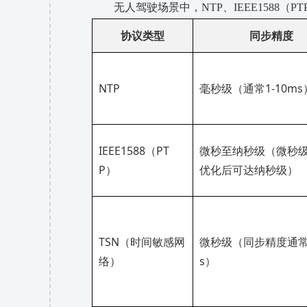
无人驾驶场景中，
NTP、IEEE158
协议类型
同步精度
NTP
毫秒级（通常
1-10ms
IEEE1588（PT
微秒至纳秒级（微秒
P）
优化后可达纳秒级）
TSN（时间敏感网
微秒级（同步精度通
络）
s）