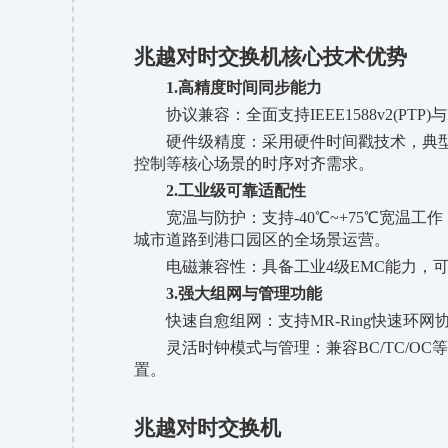
兆越对时交换机核心技术优势
1.高精度时间同步能力
协议兼容：全面支持
IEEE1588v2(
硬件级精度：采用硬件时间戳技术，典
控制等核心场景的时序对齐需求。
2.工业级可靠适配性
宽温与防护：支持
-40℃~+75℃宽温
城市道路到港口园区的全场景运营。
电磁兼容性：具备工业
4级EMC能力
3.强大组网与管理功能
快速自愈组网：支持
MR-Ring快速
灵活时钟模式与管理：兼容
BC
/
TC
/
OC
置。
兆越对时交换机