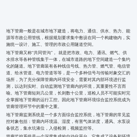
地下管廊一般是在城市地下建造，将电力、通信、供水、热力、能
源等市政公用管线，根据规划要求集中敷设在同一个构建物内，实
施统一设计、施工、管理的市政公用隧道空间。
地下管廊又称
“共同管沟”， 就是把市政、电力、通讯、燃气、供
水排水等各种管线
集于一体，在城市道路的地下空间建造一个集约
化的隧道。地下管廊装有各种线信号线、热力管、燃气管、电信管
道、给水管道、电力管道等等，是一个多种信号与传输对象交汇的
场所，为了充分保障管廊内环境安全，需要对其内部环境进行监
测，以达到实时、自动监测地下管廊内的环境，其重要性不言而
喻。地下管廊短则几公里，长则数十公里，巡检人员不可能实时完
全掌握地下管廊的运行工控。因此地下管廊环境综合监控系统成为
管廊管理环节中的重中之重。
地下管廊监测系统是一个多方面综合监控系统，地下管廊的常见监
控对象包括：管廊内环境温、湿度，有害气体浓度，通风、水泵设
备状态，集水坑液位，入侵检测，视频监控等。
管廊监控系统是一个深度集成的自动化平台，它集成了设备和环境