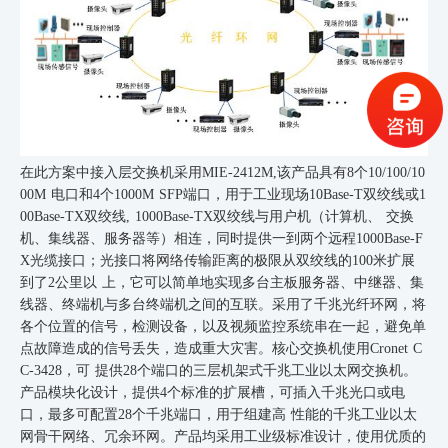
在此方案中接入层交换机采用
MIE-2412M,该产品具有8个10/100/10
00M 电口和4个1000M SFP端口，用于工业现场10Base-T双绞线或1
00Base-TX双绞线, 1000Base-TX双绞线与用户机（计算机、 交换
机、集线器、服务器等）相连，同时提供一到两个远程1000Base-F
X光缆接口；光接口将网络传输距离的极限从双绞线的100米扩展
到了2公里以 上，它可以简单地实现多台主板服务器、中继器、集
线器、终端机与多台终端机之间的互联。采用了千兆光纤环网，将
各个位置的信号，检测设备，以及视频监控系统串在一起，避免单
点故障造成的信号丢失，造成重大灾害。核心交换机使用Cronet C
C-3428，可 提供28个端口的三层机架式千兆工业以太网交换机。
产品模块化设计，提供4个标准的扩展槽，可插入千兆光口或电
口，最多可配置28个千兆端口，用于组建高 性能的千兆工业以太
网骨干网络、冗余环网。产品均采用工业级标准设计，使用优质的