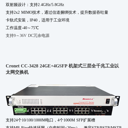
双射频设计：支持
2.4GHz/5.8GHz
支持
2x2 MIMO技术，通过信道捆绑技术，提升数据吞吐量
卡轨式安装，
IP40，适用于工业环境
工作温度
-40～75℃
支持
9～36V DC冗余电源
Cronet CC-3428 24GE+4GSFP 机架式三层全千兆工业以
太网交换机
支持24个10/100/1000M电口，4个1000M SFP扩展槽
支持
MR-Ring快速环网（自愈时间<20ms），兼容STP/RSTP/MSTP