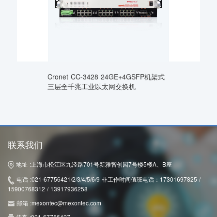
Cronet CC-3428 24GE+4GSFP机架式
三层全千兆工业以太网交换机
联系我们
地址 :
上海市松江区九泾路701号新雅智创园7号楼5楼A、B座
电话 :
021-67756421/2/3/4/5/6/9 非工作时间值班电话：17301697825 /
15900768312 / 13917936258
邮箱 :
mexontec@mexontec.com
传真 :
021-67756427