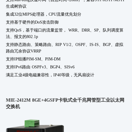
生成树协议
集成
32位MIPS处理器，CPU流量优先划分
支持基于硬件的
DoS攻击防御
支持
QoS，基于端口的流量监管， WRR、DRR、SP、队列调度算
法、报文的802.1p
支持静态路由、策略路由、
RIP V1/2、OSPF、IS-IS、BGP、虚拟
路由冗余协议VRRP
支持
IP组播PIM-SM、PIM-DM
支持
IPv6路由 OSPFv3、BGP4、SISv6
满足工业
4级电磁兼容性，IP40等级，无风扇设计
MIE-2412M 8GE+4GSFP卡轨式全千兆网管型工业以太网
交换机