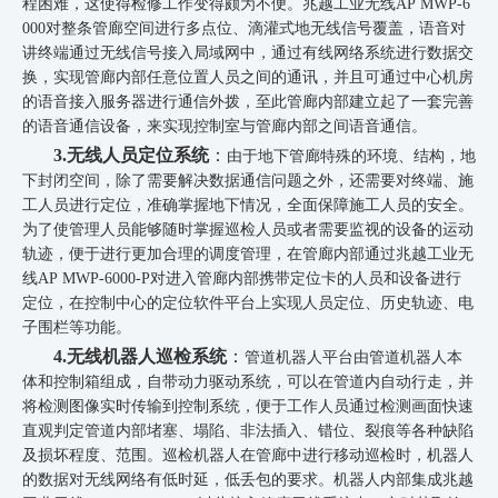
程困难，这使得检修工作变得颇为不便。
兆越工业无线
AP MWP-6
000
对整条管廊空间进行多点位、滴灌式地无线信号覆盖，语音对
讲终端通过无线信号接入局域网中，通过有线网络系统进行数据交
换，实现管廊内部任意位置人员之间的通讯，并且可通过中心机房
的语音接入服务器进行通信外拨，至此管廊内部建立起了一套完善
的语音通信设备，来实现控制室与管廊内部之间语音通信。
3.无线人员定位系统
：
由于地下管廊特殊的环境、结构，地
下封闭空间，除了需要解决数据通信问题之外，还需要对终端、施
工人员进行定位，准确掌握地下情况，全面保障施工人员的安全。
为了使管理人员能够随时掌握巡检人员或者需要监视的设备的运动
轨迹，便于进行更加合理的调度管理，在管廊内部通过兆越工业无
线
AP MWP-6000-P对进入管廊内部携带定位卡的人员和设备进行
定位
，在控制中心的定位软件平台上实现人员定位、历史轨迹、电
子围栏等功能。
4.无线机器人巡检系统
：
管道机器人平台由管道机器人本
体和控制箱组成，自带动力驱动系统，可以在管道内自动行走，并
将检测图像实时传输到控制系统，便于工作人员通过检测画面快速
直观判定管道内部堵塞、塌陷、非法插入、错位、裂痕等各种缺陷
及损坏程度、范围。巡检机器人在管廊中进行移动巡检时，机器人
的数据对无线网络有低时延，低丢包的要求。机器人内部集成兆越