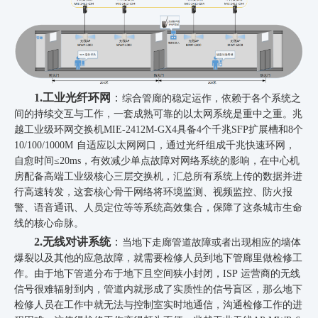
1.工业光纤环网
：
综合管廊的稳定运作，依赖于各个系统之
间的持续交互与工作，一套成熟可靠的以太网系统是重中之重。兆
越工业级环网交换机MIE-2412M-GX4具备4个千兆SFP扩展槽和8个
10/100/1000M 自适应以太网网口，通过光纤组成千兆快速环网，
自愈时间≤20ms，有效减少单点故障对网络系统的影响，在中心机
房配备高端工业级核心三层交换机，汇总所有系统上传的数据并进
行高速转发，这套核心骨干网络将环境监测、视频监控、防火报
警、语音通讯、人员定位等等系统高效集合，保障
了这条城市生命
线的核心命脉。
2.无线对讲系统
：
当地下走廊管道故障或者出现相应的墙体
爆裂以及其他的应急故障，就需要检修人员到地下管廊里做检修工
作。由于地下管道分布于地下且空间狭小封闭，
ISP 运营商的无线
信号很难辐射到内，管道内就形成了实质性的信号盲区，那么地下
检修人员在工作中就无法与控制室实时地通信，沟通检修工作的进