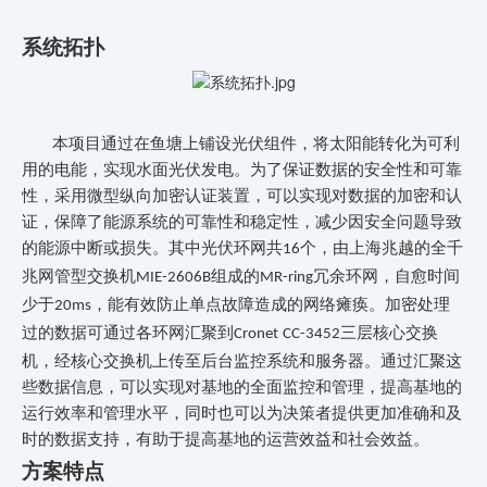
系统拓扑
本项目通过在鱼塘上铺设光伏组件，将太阳能转化为可利
用的电能，实现水面光伏发电。为了保证数据的安全性和可靠
性，
采用微型纵向加密认证装置，可以实现对数据的加密和认
证，保障
了
能源系统的可靠性和稳定性，减少因安全问题导致
的能源中断或损失。
其中光伏环网共
个，由上海兆越的全千
16
兆网管型交换机
组成的
冗余环网，自愈时间
MIE-2606B
MR-ring
少于
，能有效防止单点故障造成的网络瘫痪。加密处理
20ms
过的数据可通过各环网汇聚到
三层核心交换
Cronet CC-3452
机，经核心交换机上传至后台监控系统和服务器。
通过汇聚这
些数据信息，可以实现对基地的全面监控和管理，提高基地的
运行效率和管理水平，同时也可以为决策者提供更加准确和及
时的数据支持，有助于提高基地的运营效益和社会效益。
方案特点