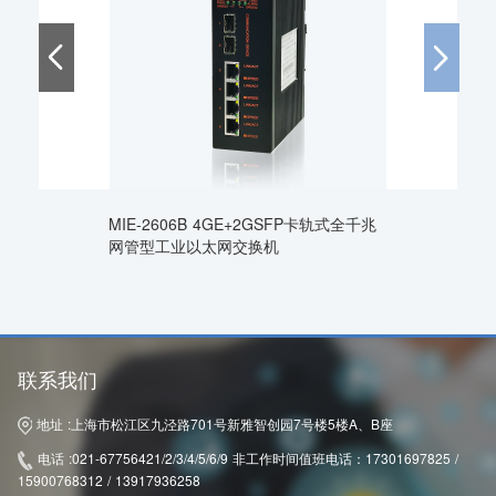
MIE-2606B 4GE+2GSFP卡轨式全千兆
网管型工业以太网交换机
联系我们
地址 :
上海市松江区九泾路701号新雅智创园7号楼5楼A、B座
电话 :
021-67756421/2/3/4/5/6/9 非工作时间值班电话：17301697825 /
15900768312 / 13917936258