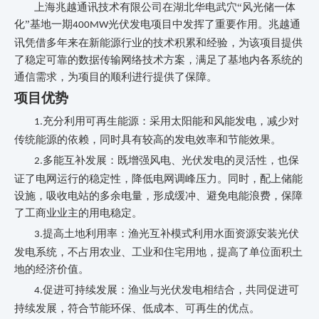
上海兆越通讯技术有限公司在湖北华电武穴“风光储一体
化”基地一期
光伏发电项目中发挥了重要作用。兆越通
400MW
讯凭借多年来在新能源行业的技术积累和经验，为该项目提供
了稳定可靠的数据传输网络技术方案，满足了基地内各系统的
通信需求，为项目的顺利进行提供了保障。
项目优势
充分利用可再生能源：采用太阳能和风能发电，减少对
1.
传统能源的依赖，同时具有较高的发电效率和节能效果。
多能互补发展：
既
增强风电、光伏发电的灵活性，也保
2.
证
了
电网运行的稳定性，降低电网调峰压力。同时，配上储能
设施，吸收电站的多余电量，形成缓冲、避免电能浪费，保障
了工商业业主的用电稳定。
提高土地利用率：渔光互补模式利用水面资源安装光伏
3.
发电系统，不占用农业、工业和住宅用地，提高了单位面积土
地的经济价值。
促进可持续发展：渔业与光伏发电相结合，共同促进可
4.
持续发展，符合节能环保、低成本、可再生的优点。