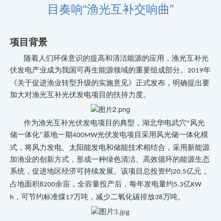
目奏响“渔光互补交响曲”
项目
背景
随着人们环保意识的提高和清洁能源的应用，渔光互补光
伏发电产业成为我国可再生能源领域的重要组成部分。
年
2019
《关于促进渔业转型升级的实施意见》正式发布，明确提出要
加大对渔光互补光伏发电项目的扶持力度。
作为渔光互补光伏发电项目的典型，湖北华电武穴“风光
储一体化”基地一期
光伏发电项目采用风光储一体化模
400MW
式，将风力发电、太阳能发电和储能技术相结合，采用新能源
加渔业的创新方式，形成一种绿色清洁、高效循环的能源生态
系统，促进地区经济可持续发展。该项目总投资约
亿元，
20.5
占地面积
余亩，全容量投产后，每年发电量约
亿
8200
5.3
KW
，可节约标准煤
万吨，减少二氧化碳排放
万吨。
h
17
38