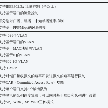
支持
IEEE802.3x 流量控制（全双工）
支持基于端口的流量控制
可分别对广播、组播、未知单播速率抑制
支持基于
PPS/Mbps的风暴抑制
支持
4096个VLAN
支持基于端口的
VLAN
支持基于
MAC地址的VLAN
支持基于
IP的VLAN
支持
802.1Q VLAN
支持
GVRP
支持对端口接收报文的速率和发送报文的速率进行限制
支持
CAR（Committed Access Rate）功能
支持每个端口支持
8个输出队列
支持灵活的队列
调度算法，可以同时基于端口和队列进行设置
支持
SP、WRR、SP+WRR
三种模式