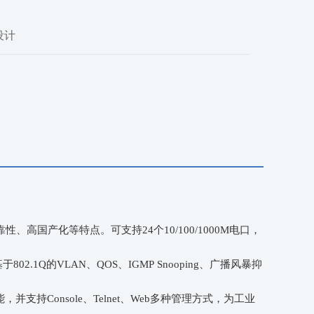
设计
靠性、高国产化等特点。可支持
24
个
10/100/1000M电口，
基于
802.1Q
的
VLAN
、
QOS
、
IGMP Snooping
、广播风暴抑
能，
并支持
Console、Telnet、Web多种管理方式
，
为工业