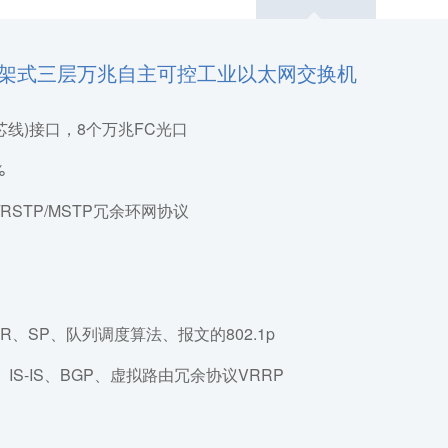
4GE+8T机架式三层万兆自主可控工业以太网交换机
e 8芯线)接口，8个万兆FC光口
%
/RSTP/MSTP冗余环网协议
R、SP、队列调度算法、报文的802.1p
、IS-IS、BGP、虚拟路由冗余协议VRRP