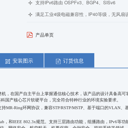
支持IPv6路由 OSPFv3、BGP4、SISv6
满足工业4级电磁兼容性，IP40等级，无风扇
产品单页
安装图示
订货信息
整机，在国产自主平台上掌握通信核心技术，该产品的设计具备高可
盛科国产核心芯片软硬平台，完全符合特种行业的环境实验要求
。
支持
MR-Ring环网协议，兼容STP/
RSTP/MSTP
、基于端口的
VLAN
、
3ab
，和
IEEE 802.3x
规范。支持三层路由功能，组播路由，
IPv
6
等功