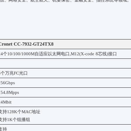
信、网络安全、航空航天、机要保密、金融安全、指控系统等领域
Cronet CC-
7932-GT24TX8
24
个
10/100/1000M自适应以太网
电
口
,
M12(X-code 8芯线)
接口
8个万兆
FC光口
256Gbps
154.8
Mpps
24
Mbit
支持
128K个MAC地址
支持
1K个组播组
支持