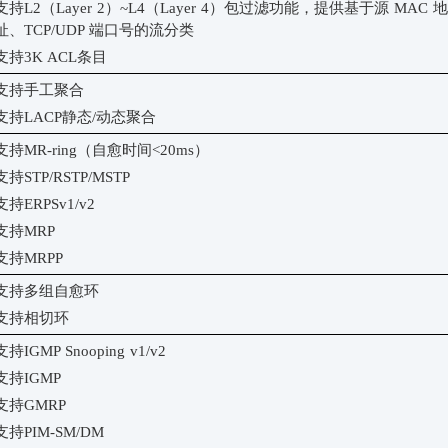
支持
L2（Layer 2）~L4（Layer 4）包过滤功能，提供基于源 MAC 地
址、TCP/UDP 端口号的流分类
支持
3K ACL条目
支持手工聚合
支持
LACP静态/动态聚合
支持
MR-ring（自愈时间<20ms）
支持
STP/RSTP/MSTP
支持
ERPS
v1/v2
支持
MRP
支持
MRPP
支持多组自愈环
支持相切环
支持
IGMP Snooping v1/v2
支持
IGMP
支持
GMRP
支持
PIM-SM/DM