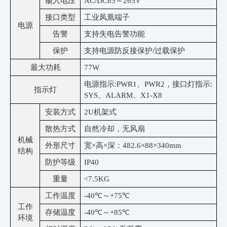
输入电压
AC/DC85～265V
接口类型
工业凤凰端子
电源
告警
支持失电告警功能
保护
支持电源防反接保护
/过载保护
最大功耗
77W
电源指示
:PWR1、PWR2，接口灯指示:
指示灯
SYS、ALARM、X1-X8
安装方式
2
U机架式
散热方式
自然冷却，无风扇
机械
外形尺寸
宽
×高×深：482.6×
88
×340mm
结构
防护等级
IP40
重量
<7.5KG
工作温度
-40℃～+75℃
工作
存储温度
-40℃～+85℃
环境