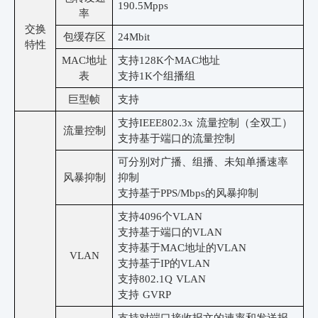
190.5
Mpps
率
交换
包缓存区
24
Mbit
特性
MAC地址
支持
128K个MAC地址
表
支持
1K个组播组
巨型帧
支持
支持
IEEE802.3x 流量控制（全双工）
流量控制
支持基于端口的流量控制
可分别对广播、组播、未知单播速率
风暴抑制
抑制
支持基于
PPS/Mbps的风暴抑制
支持
4096个VLAN
支持基于端口的
VLAN
支持基于
MAC地址的VLAN
VLAN
支持基于
IP的VLAN
支持
802.1Q VLAN
支持
GVRP