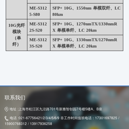
ME-S312
SFP+ 10G、1550nm 单模双纤、LC
5-S80
80km
ME-S312
SFP+ 10G、1270nmTX/1330nmR
10G光纤
2S-S20
X
单模单纤、
LC 20km
模块
（单
ME-S312
SFP+ 10G、1330nmTX/1270nmR
纤）
3S-S20
X
单模单纤、
LC 20km
联系我们
地址 :
上海市松江区九泾路701号新雅智创园7号楼5楼A、B座
电话 :
021-67756421/2/3/4/5/6/9 非工作时间值班电话：17301697825 /
15900768312 / 13917936258