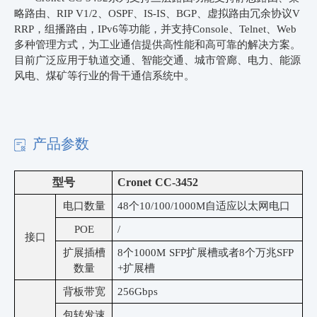
略路由、
RIP V1/2、OSPF、IS-IS、BGP、虚拟路由冗余协议V
RRP
，组
播路由，
IPv
6
等功能，
并支持
Console、Telnet、Web
多种管理方式
，
为工业通信提供高性能和高可靠的解决方案
。
目前广泛应用于轨道交通、智能交通、城市管廊、电力、能源
风电、煤矿等
行业的骨干通信系统中
。
产品参数
型号
Cronet CC-
3
452
电口数量
48
个
10/100/1000M自适应以太网
电
口
POE
/
接口
扩展插槽
8个1000M SFP扩展槽或者8个万兆SFP
数量
+扩展槽
背板带宽
256Gbps
包转发速