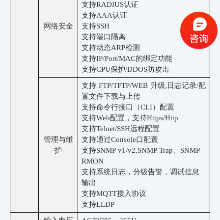
支持
RADIUS认证
支持
AAA认证
网络安全
支持
SSH
支持端口隔离
支持动态
ARP检测
支持
IP/Port/MAC的绑定功能
支持
CPU保护/DDOS防攻击
支持
FTP/TFTP/WEB 升级,日志记录/配
置文件下载与上传
支持命令行接口（
CLI）配置
支持
Web配置，支持Https/Http
支持
Telnet/SSH远程配置
管理与维
支持通过
Console口配置
护
支持
SNMP v1/v2
,SNMP Trap、SNMP
RMON
支持系统日志，分级告警，调试信息
输出
支持
MQTT接入协议
支持
LLDP