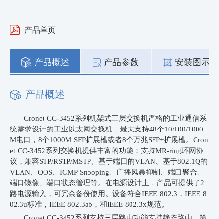
产品单页
产品概述
产品参数
安装图示
产品概述
Cronet CC-
3452系列机架式三层交换机
严格的工业通信系
统需求设计的工业以太网交换机
，
最大支持
48个10/100/1000
M电口，
8个1000M SFP扩展槽或者8个万兆SFP+扩展槽
。
Cron
et CC-
3452
系列
交换机提供丰富的功能：支持
MR-ring环网协
议，兼容STP/
RSTP/MSTP
、基于端口的
VLAN
、基于
802.1Q
的
VLAN
、
QOS
、
IGMP Snooping
、广播风暴抑制、端口聚合、
端口镜像、端口状态管理等。在电源设计上，产品可提供了
2
路电源输入，可冗余备份使用。设备符合
IEEE 802.3
，
IEEE 8
02.3u
标准，
IEEE 802.3ab
，和
IEEE 802.3x
规范。
Cronet CC-
3452
系列
支持三层路由功能
支持
静态路由、策