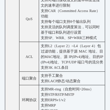
支持对端口接收报文的速率和发送报
文的速率进行限制
支持
CAR（Committed Access Rate）
功能
QoS
支持每个端口支持
8个输出队列
支持灵活的队列
调度算法，可以同时
基于端口和队列进行设置
支持
SP、WRR、SP+WRR
三种模式
支持
L2（Layer 2）~L4（Layer 4）包
过滤功能，提供基于源 MAC 地址、目
ACL
的MAC地址、源 IP(IPv4)地址、目的IP
(IPv4)地址、TCP/UDP 端口号的流分类
支持
3K ACL条目
支持手工聚合
端口聚合
支持
LACP静态/动态聚合
支持
MR-ring（自愈时间<20ms）
支持
STP/RSTP/MSTP
环网协议
支持
ERPS
v1/v2
支持
MRP