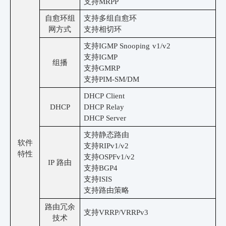
支持
MRPP
自愈环组
支持多组自愈环
网方式
支持相切环
支持
IGMP Snooping v1/v2
支持
IGMP
组播
支持
GMRP
支持
PIM-SM/DM
DHCP Client
DHCP
DHCP Relay
DHCP Server
支持静态路由
软件
支持
RIPv1/v2
特性
支持
OSPFv1/v2
IP 路由
支持
BGP4
支持
ISIS
支持路由策略
路由冗余
支持
VRRP/VRRPv3
技术