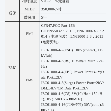
相对湿度
5％～95％无凝露
MTBF
350,000小时
质保
质保期
5年
CFR47,FCC Part 15B
CE EN55032：2015 , EN61000-3-2：2
EMI
014（电源谐波）,EN61000-3-3：2013
(电源变动)
IEC61000-4-2(ESD) ±8kV(contact),±15
kV(air)
IEC61000-4-3(RS) 10V/m(80MHz～2G
Hz)
EMC
IEC61000-4-4(EFT) Power Port:±4kV;D
ata Port:±2kV
EMS
IEC61000-4-5(Surge) Power Port:±2kV/
DM,±4kV/CM;Data Port:±2kV
IEC61000-4-6(CS) 3V(10kHz～150kH
z);10V(150kHz～80MHz)
IEC61000-4-16(共模传导) 30V(cont.),3
00V(1s)