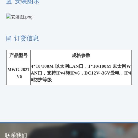
安装图示
订货信息
产品型号
规格参数
4*
10/100M 以太网
LAN口，1*
10/100M 以太网
W
MWG-2621
AN口
，支持
IPv4转IPv6
，
DC
12
V~36V受电，IP4
-V6
0防护等级
联系我们