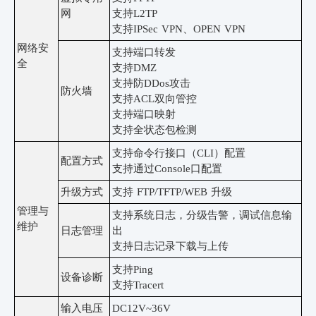
网
支持
L2TP
支持
IPSec VPN、OPEN VPN
网络安
支持端口转发
全
支持
DMZ
支持防
DDos攻击
防火墙
支持
ACL双向管控
支持端口映射
支持全状态包检测
支持命令行接口（
CLI）配置
配置方式
支持通过
Console口配置
升级方式
支持
FTP/TFTP/WEB 升级
管理与
支持系统日志，分级告警，调试信息输
维护
日志管理
出
支持日志记录下载与上传
支持
Ping
设备诊断
支持
Tracert
输入电压
DC12V~36V