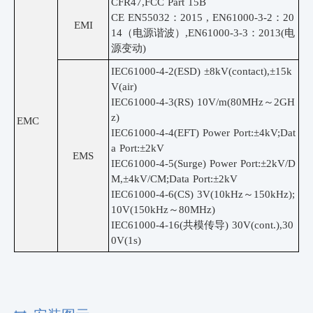
CFR47,FCC Part 15B
CE EN55032：2015 , EN61000-3-2：20
EMI
14（电源谐波）,EN61000-3-3：2013(电
源变动)
IEC61000-4-2(ESD) ±8kV(contact),±15k
V(air)
IEC61000-4-3(RS) 10V/m(80MHz～2GH
z)
EMC
IEC61000-4-4(EFT) Power Port:±4kV;Dat
a Port:±2kV
EMS
IEC61000-4-5(Surge) Power Port:±2kV/D
M,±4kV/CM;Data Port:±2kV
IEC61000-4-6(CS) 3V(10kHz～150kHz);
10V(150kHz～80MHz)
IEC61000-4-16(共模传导) 30V(cont.),30
0V(1s)