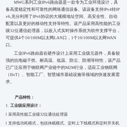
M
WG
系列
工业IPv6路由器是一款专为工业环境设计，具
备高度稳定性和可靠性的网络通信设备。该设备支持IPv4转IP
v6,充分利用了IPv6协议的大规模地址空间、高安全性、自动
配置以及更好的移动性支持等特性。
该产品采用高性能的工业
级32位通信处理器，以嵌入式实时操作系统为软件支撑平台，
可
提供
4
个10/100M以太网LAN
口
，1个10/100M以太网WAN
口
。
工业IPv6路由器在硬件设计上采用工业级元器件，具备较
强的抗电磁干扰、耐高温、低温、防尘、防潮等特性，该产品
已广泛应用于物联网产业链中的M2M行业，
适应工业物联网
（IIoT）、智能工厂、智慧城市基础设施等领域的快速发展需
求
。
产品特性：
1.
工业级应用设计：
l
采用高性能工业级32位通信处理器
l
支持低功耗模式，包括休眠模式、定时上下线模式和定时开关机