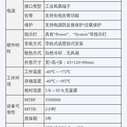
接口类型
工业凤凰端子
电源
告警
支持失电告警功能
保护
支持电源防反接保护
/过载保护
指示灯
具有
“Power”、“System”等指示灯
安装方式
导轨式或壁挂式安装
硬件特
性
散热方式
自然冷却，无风扇
外形尺寸
宽
×高×深：43×120×89mm
工作温度
-40℃～+75℃
工作环
存储温度
-40℃～+85℃
境
相对湿度
5％～95％无凝露
MTBF
350000h
设备可
MTTR
2小时
靠性
质保期
3年