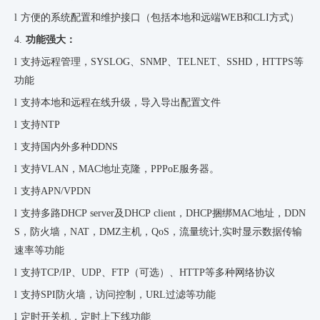
l
方便的系统配置和维护接口（包括本地和远端
WEB
和CLI方式）
4.
功能强大：
l
支持
远程管理
，SYSLOG、SNMP、TELNET、SSHD，HTTPS等
功能
l
支持本地和远程在线升级，导入导出配置文件
l
支持NTP
l
支持国内外多种DDNS
l
支持VLAN，MAC地址克隆，PPPoE服务器。
l
支持APN/VPDN
l
支持多路DHCP server及DHCP client，DHCP捆绑MAC地址，DDN
S，防火墙，NAT，DMZ主机，QoS，流量统计,实时显示数据传输
速率等功能
l
支持TCP/IP、UDP、FTP（可选）、HTTP等多种网络协议
l
支持SPI防火墙，访问控制，URL过滤等功能
l
定时开关机，定时上下线功能