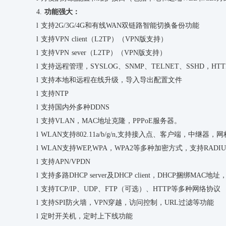
4.
功能强大：
l
支持
2G/3G/4G和有线WAN双链路智能切换备份功能
l
支持
VPN client（L2TP）（VPN版支持）
l
支持
VPN sever（L2TP）（VPN版支持）
l
支持
远程管理
，
SYSLOG、SNMP、TELNET、SSHD，HT
l
支持本地和远程在线升级，导入导出配置文件
l
支持
NTP
l
支持国内外多种
DDNS
l
支持
VLAN，MAC地址克隆，PPPoE服务器。
l
WLAN支持802.11a
/
b/g/n,支持接入点、客户端，中继器，
l
WLAN支持WEP,WPA，WPA2等多种加密方式，支持RAD
l
支持
APN/VPDN
l
支持
多路
DHCP server及DHCP client
，
DHCP捆绑MAC地址
l
支持
TCP/IP、UDP、FTP（可选）、HTTP等多种网络协议
l
支持
SPI防火墙，VPN穿越，访问控制，URL过滤等功能
l
定时开关机，定时上下线功能