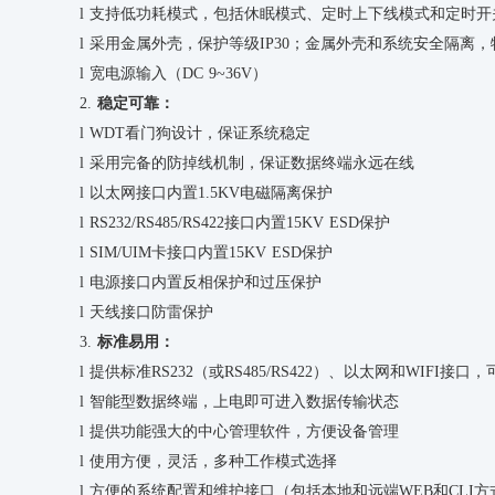
l
支持低功耗模式，包括休眠模式、定时上下线模式和定时开
l
采用金属外壳，保护等级
IP30
；金属外壳和系统安全隔离，
l
宽电源输入（
DC 9~36V
）
2.
稳定可靠：
l
WDT看门狗设计，保证系统稳定
l
采用完备的防掉线机制，保证数据终端永远在线
l
以太网接口内置
1.5KV电磁隔离保护
l
RS232/RS485/RS422接口内置15KV ESD保护
l
SIM/UIM卡接口内置15KV ESD保护
l
电源接口内置反相保护和过压保护
l
天线接口防雷保护
3.
标准易用：
l
提供标准
RS232（或RS485/RS422）、以太网和WIFI
l
智能型数据终端，上电即可进入数据传输状态
l
提供功能强大的中心管理软件，方便设备管理
l
使用方便，灵活，多种工作模式选择
l
方便的系统配置和维护接口（包括本地和远端
WEB
和
CLI