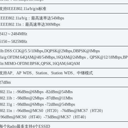
支持
IEEE802.11a/b/g/n标准
IEEE802.11a/b/g：最高速率达54Mbps
IEEE802.11n：最高速率达300Mbps
2412～2484MHz
5150～5825MHz
llb:DSS:CCK@5.5/1lMbps,DQPSK@2Mbps,DBPSK@lMbps
lla/g:OFDM:64QAM@48/54Mbps,16QAM@24Mbps，QPSK@12/18Mbps,BP
lln:MIMO-OFDM:BPSK,QPSK,16QAM,64QAM
支持
AP、AP
WDS、Station、Station WDS、中继模式
27dBm
802.11a：-96dBm@6Mbps -82dBm@54Mbs
802.11b：-98dBm@2Mbps -87dBm@11Mbs
802.11g：-98dBm@6Mbps -72dBm@54Mbps
802.11n：-96dBm@MCS0（HT20）-76dBm@MCS7（HT20）
-96dBm@MCS0（HT40）-73dBm@MCS7（HT40）
每个
Radio最多支持
4
个
ESSID