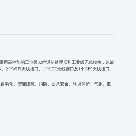
品采用高性能的工业级32位通信处理器和工业级无线模块，以嵌
N、2个WIFI天线接口、1个L
TE
天线接口及
1个GPS天线接口。
业自动化
、
智能建筑
、
消防
、
公共安全
、
环境保护
、
气象
、
数