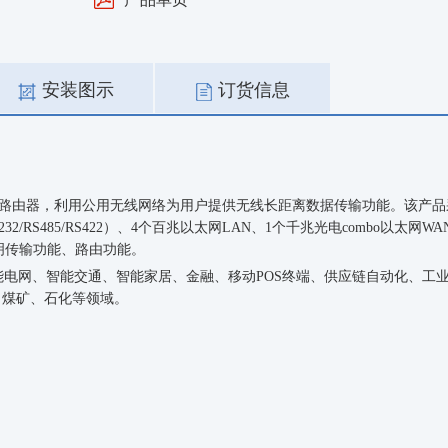
安装图示
订货信息
线通信路由器，利用公用无线网络为用户提供无线长距离数据传输功能。该产
S485/RS422）、
4
个百兆以太网
LAN、1个千兆光电combo以太网WA
明传输功能、路由功能。
能电网、智能交通、智能家居、
金融
、
移动
POS终端
、
供应链自动化
、
工
、
煤矿
、
石化
等领域。