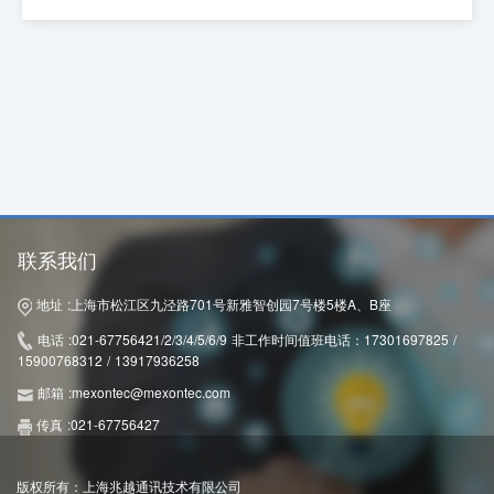
联系我们
地址 :
上海市松江区九泾路701号新雅智创园7号楼5楼A、B座
电话 :
021-67756421/2/3/4/5/6/9 非工作时间值班电话：17301697825 /
15900768312 / 13917936258
邮箱 :
mexontec@mexontec.com
传真 :
021-67756427
版权所有：上海兆越通讯技术有限公司